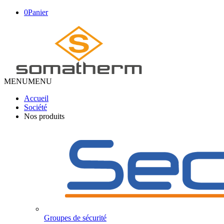
0
Panier
MENU
MENU
Accueil
Société
Nos produits
Groupes de sécurité