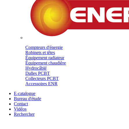
Compteurs d'énergie
Robinets et têtes
Équipement radiateur
Équipement chaudière
Hydrocâblé
Dalles PCBT
Collecteurs PCBT
Accessoires ENR
E-catalogue
Bureau d'étude
Contact
Vidéos
Rechercher