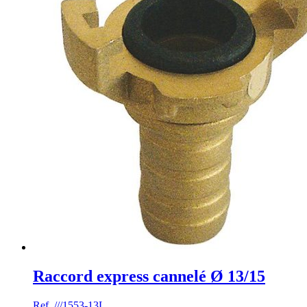
Raccord express cannelé Ø 13/15
Ref. ///1553-13L