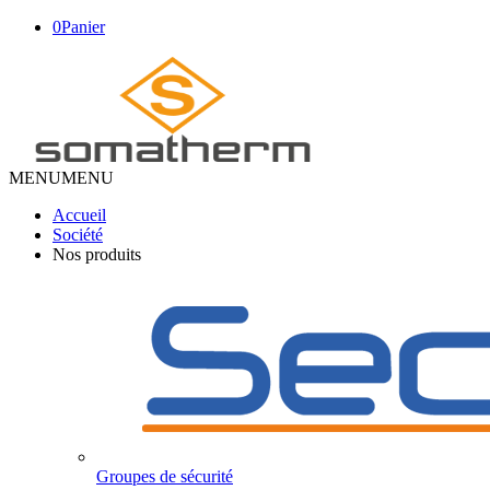
0
Panier
MENU
MENU
Accueil
Société
Nos produits
Groupes de sécurité