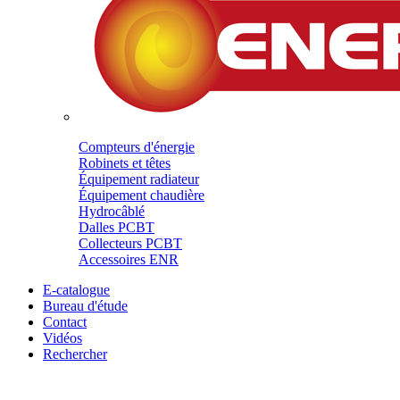
Compteurs d'énergie
Robinets et têtes
Équipement radiateur
Équipement chaudière
Hydrocâblé
Dalles PCBT
Collecteurs PCBT
Accessoires ENR
E-catalogue
Bureau d'étude
Contact
Vidéos
Rechercher