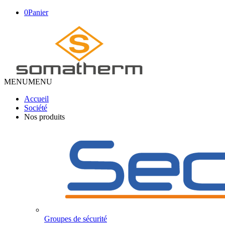
0
Panier
MENU
MENU
Accueil
Société
Nos produits
Groupes de sécurité