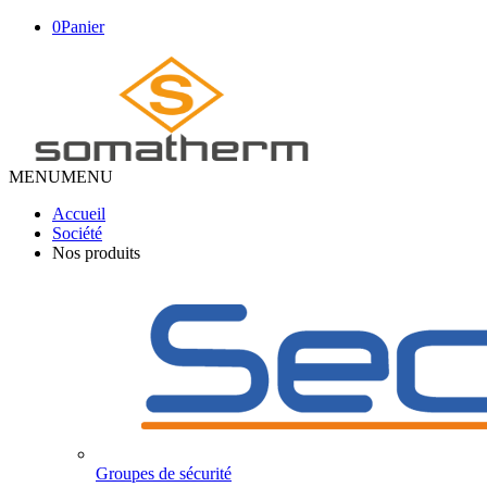
0
Panier
MENU
MENU
Accueil
Société
Nos produits
Groupes de sécurité