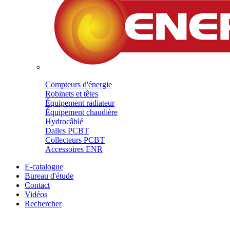
Compteurs d'énergie
Robinets et têtes
Équipement radiateur
Équipement chaudière
Hydrocâblé
Dalles PCBT
Collecteurs PCBT
Accessoires ENR
E-catalogue
Bureau d'étude
Contact
Vidéos
Rechercher