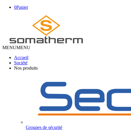
0
Panier
MENU
MENU
Accueil
Société
Nos produits
Groupes de sécurité