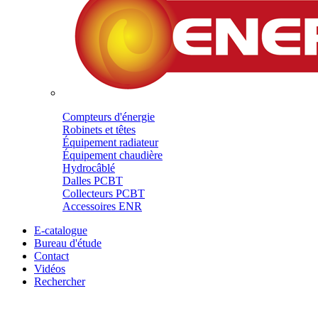
Compteurs d'énergie
Robinets et têtes
Équipement radiateur
Équipement chaudière
Hydrocâblé
Dalles PCBT
Collecteurs PCBT
Accessoires ENR
E-catalogue
Bureau d'étude
Contact
Vidéos
Rechercher