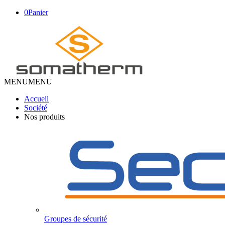
0
Panier
MENU
MENU
Accueil
Société
Nos produits
Groupes de sécurité