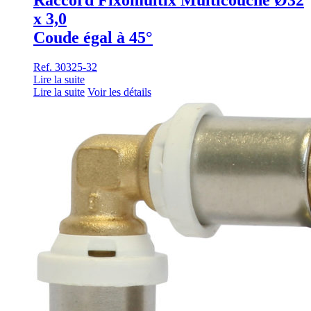
x 3,0
Coude égal à 45°
Ref. 30325-32
Lire la suite
Lire la suite
Voir les détails