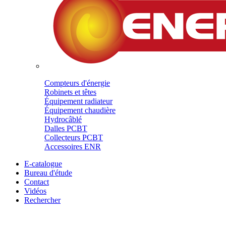
Compteurs d'énergie
Robinets et têtes
Équipement radiateur
Équipement chaudière
Hydrocâblé
Dalles PCBT
Collecteurs PCBT
Accessoires ENR
E-catalogue
Bureau d'étude
Contact
Vidéos
Rechercher