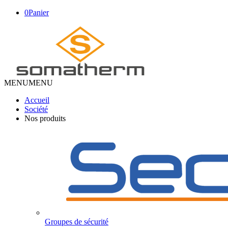
0
Panier
MENU
MENU
Accueil
Société
Nos produits
Groupes de sécurité