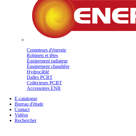
Compteurs d'énergie
Robinets et têtes
Équipement radiateur
Équipement chaudière
Hydrocâblé
Dalles PCBT
Collecteurs PCBT
Accessoires ENR
E-catalogue
Bureau d'étude
Contact
Vidéos
Rechercher