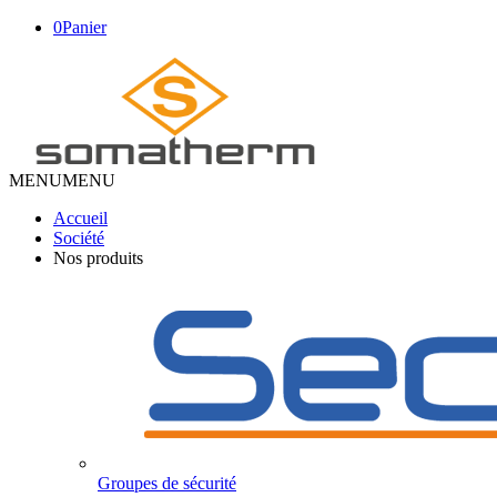
0
Panier
MENU
MENU
Accueil
Société
Nos produits
Groupes de sécurité