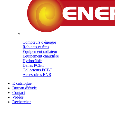
Compteurs d'énergie
Robinets et têtes
Équipement radiateur
Équipement chaudière
Hydrocâblé
Dalles PCBT
Collecteurs PCBT
Accessoires ENR
E-catalogue
Bureau d'étude
Contact
Vidéos
Rechercher