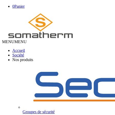
0
Panier
MENU
MENU
Accueil
Société
Nos produits
Groupes de sécurité