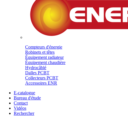
Compteurs d'énergie
Robinets et têtes
Équipement radiateur
Équipement chaudière
Hydrocâblé
Dalles PCBT
Collecteurs PCBT
Accessoires ENR
E-catalogue
Bureau d'étude
Contact
Vidéos
Rechercher