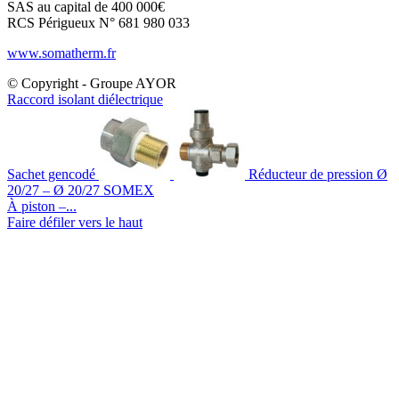
SAS au capital de 400 000€
RCS Périgueux N° 681 980 033
www.somatherm.fr
© Copyright - Groupe AYOR
Raccord isolant diélectrique
Sachet gencodé
Réducteur de pression Ø
20/27 – Ø 20/27 SOMEX
À piston –...
Faire défiler vers le haut