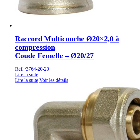
Raccord Multicouche Ø20×2,0 à
compression
Coude Femelle – Ø20/27
Ref. /3764-20-20
Lire la suite
Lire la suite
Voir les détails