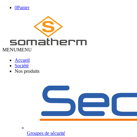
0
Panier
MENU
MENU
Accueil
Société
Nos produits
Groupes de sécurité