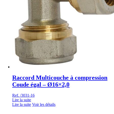
Raccord Multicouche à compression
Coude égal – Ø16×2,0
Ref. /3031-16
Lire la suite
Lire la suite
Voir les détails