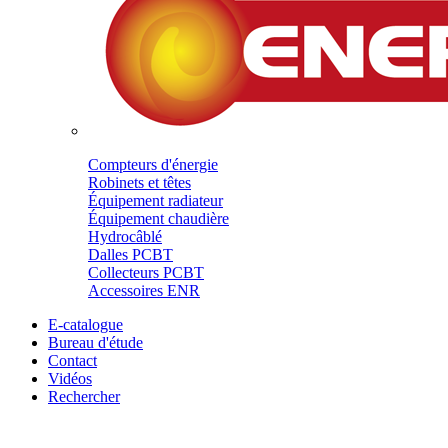
Compteurs d'énergie
Robinets et têtes
Équipement radiateur
Équipement chaudière
Hydrocâblé
Dalles PCBT
Collecteurs PCBT
Accessoires ENR
E-catalogue
Bureau d'étude
Contact
Vidéos
Rechercher