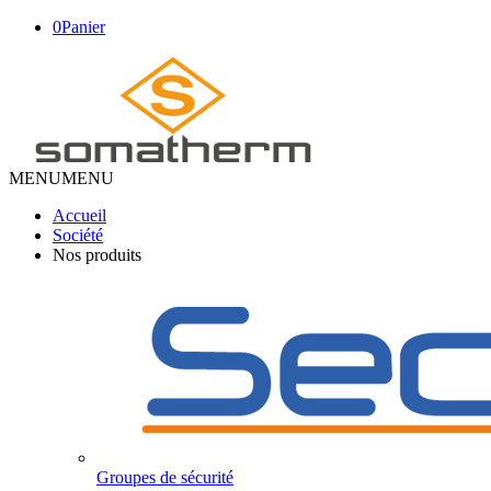
0
Panier
MENU
MENU
Accueil
Société
Nos produits
Groupes de sécurité