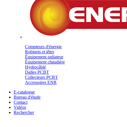
Compteurs d'énergie
Robinets et têtes
Équipement radiateur
Équipement chaudière
Hydrocâblé
Dalles PCBT
Collecteurs PCBT
Accessoires ENR
E-catalogue
Bureau d'étude
Contact
Vidéos
Rechercher