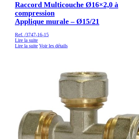
Raccord Multicouche Ø16×2,0 à
compression
Applique murale – Ø15/21
Ref. /3747-16-15
Lire la suite
Lire la suite
Voir les détails