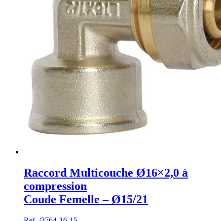
Raccord Multicouche Ø16×2,0 à
compression
Coude Femelle – Ø15/21
Ref. /3764-16-15