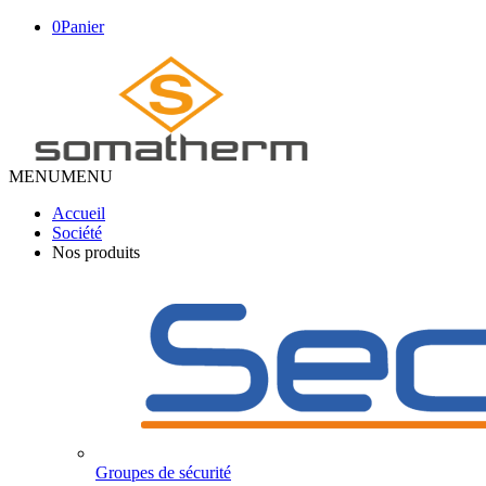
0
Panier
MENU
MENU
Accueil
Société
Nos produits
Groupes de sécurité