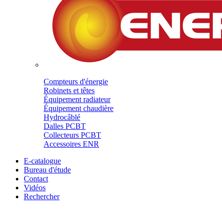
Compteurs d'énergie
Robinets et têtes
Équipement radiateur
Équipement chaudière
Hydrocâblé
Dalles PCBT
Collecteurs PCBT
Accessoires ENR
E-catalogue
Bureau d'étude
Contact
Vidéos
Rechercher