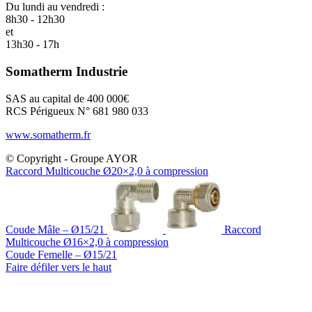
Du lundi au vendredi :
8h30 - 12h30
et
13h30 - 17h
Somatherm Industrie
SAS au capital de 400 000€
RCS Périgueux N° 681 980 033
www.somatherm.fr
© Copyright - Groupe AYOR
Raccord Multicouche Ø20×2,0 à compression
Coude Mâle – Ø15/21
Raccord
Multicouche Ø16×2,0 à compression
Coude Femelle – Ø15/21
Faire défiler vers le haut