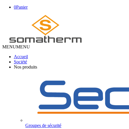
0
Panier
MENU
MENU
Accueil
Société
Nos produits
Groupes de sécurité