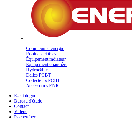
Compteurs d'énergie
Robinets et têtes
Équipement radiateur
Équipement chaudière
Hydrocâblé
Dalles PCBT
Collecteurs PCBT
Accessoires ENR
E-catalogue
Bureau d'étude
Contact
Vidéos
Rechercher