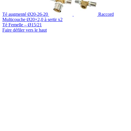
Té augmenté Ø20-26-20
Raccord
Multicouche Ø20×2,0 à sertir x2
Té Femelle – Ø15/21
Faire défiler vers le haut