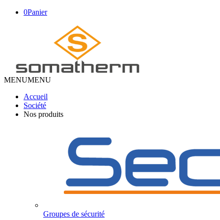
0
Panier
MENU
MENU
Accueil
Société
Nos produits
Groupes de sécurité