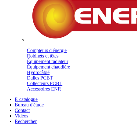
Compteurs d'énergie
Robinets et têtes
Équipement radiateur
Équipement chaudière
Hydrocâblé
Dalles PCBT
Collecteurs PCBT
Accessoires ENR
E-catalogue
Bureau d'étude
Contact
Vidéos
Rechercher