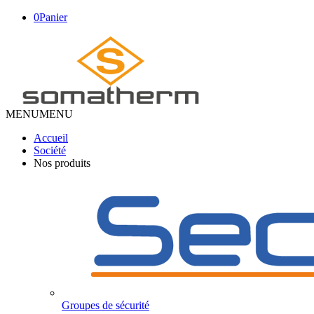
0
Panier
MENU
MENU
Accueil
Société
Nos produits
Groupes de sécurité