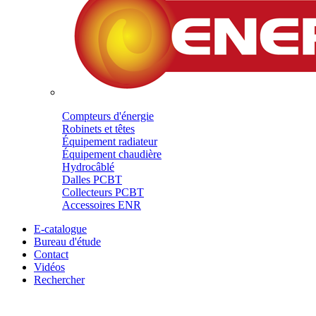
Compteurs d'énergie
Robinets et têtes
Équipement radiateur
Équipement chaudière
Hydrocâblé
Dalles PCBT
Collecteurs PCBT
Accessoires ENR
E-catalogue
Bureau d'étude
Contact
Vidéos
Rechercher