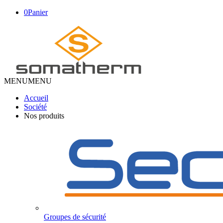
0
Panier
MENU
MENU
Accueil
Société
Nos produits
Groupes de sécurité