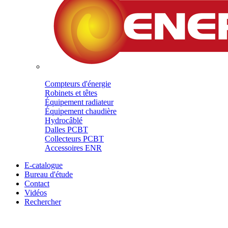
Compteurs d'énergie
Robinets et têtes
Équipement radiateur
Équipement chaudière
Hydrocâblé
Dalles PCBT
Collecteurs PCBT
Accessoires ENR
E-catalogue
Bureau d'étude
Contact
Vidéos
Rechercher