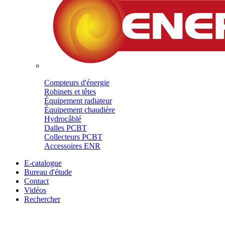
Compteurs d'énergie
Robinets et têtes
Équipement radiateur
Équipement chaudière
Hydrocâblé
Dalles PCBT
Collecteurs PCBT
Accessoires ENR
E-catalogue
Bureau d'étude
Contact
Vidéos
Rechercher