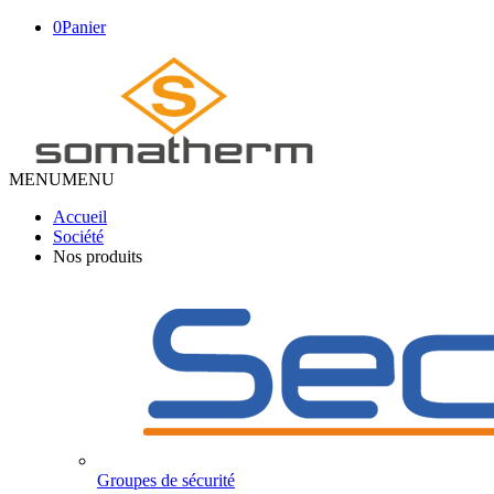
0
Panier
MENU
MENU
Accueil
Société
Nos produits
Groupes de sécurité