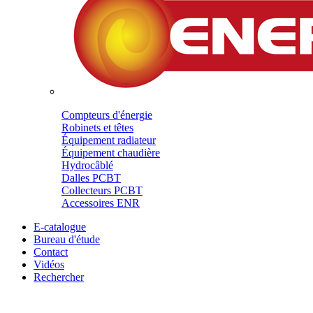
Compteurs d'énergie
Robinets et têtes
Équipement radiateur
Équipement chaudière
Hydrocâblé
Dalles PCBT
Collecteurs PCBT
Accessoires ENR
E-catalogue
Bureau d'étude
Contact
Vidéos
Rechercher