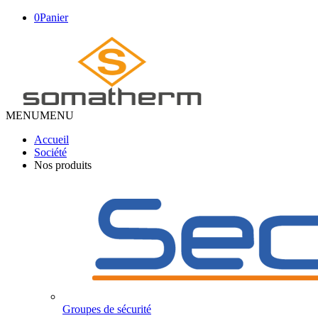
0
Panier
MENU
MENU
Accueil
Société
Nos produits
Groupes de sécurité