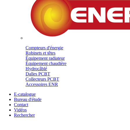
Compteurs d'énergie
Robinets et têtes
Équipement radiateur
Équipement chaudière
Hydrocâblé
Dalles PCBT
Collecteurs PCBT
Accessoires ENR
E-catalogue
Bureau d'étude
Contact
Vidéos
Rechercher