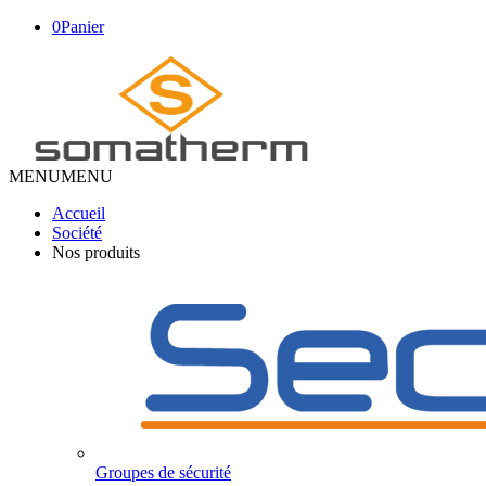
0
Panier
MENU
MENU
Accueil
Société
Nos produits
Groupes de sécurité