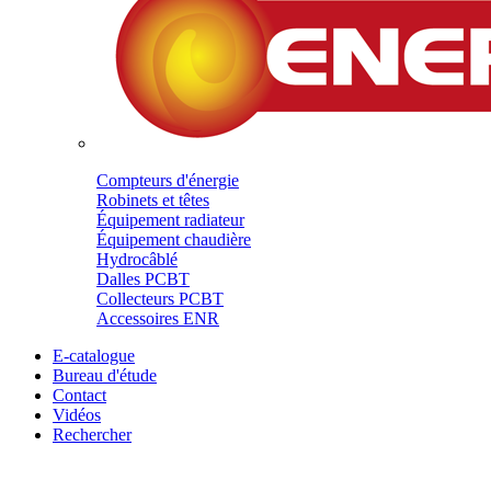
Compteurs d'énergie
Robinets et têtes
Équipement radiateur
Équipement chaudière
Hydrocâblé
Dalles PCBT
Collecteurs PCBT
Accessoires ENR
E-catalogue
Bureau d'étude
Contact
Vidéos
Rechercher