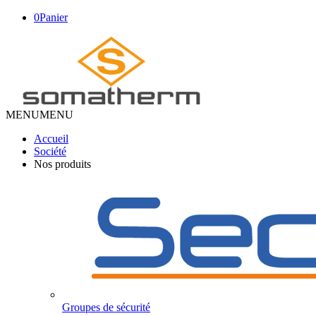
0
Panier
MENU
MENU
Accueil
Société
Nos produits
Groupes de sécurité