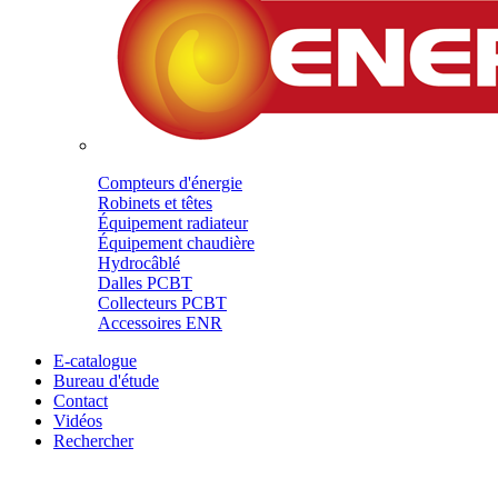
Compteurs d'énergie
Robinets et têtes
Équipement radiateur
Équipement chaudière
Hydrocâblé
Dalles PCBT
Collecteurs PCBT
Accessoires ENR
E-catalogue
Bureau d'étude
Contact
Vidéos
Rechercher