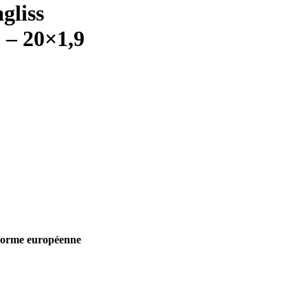
gliss
 – 20×1,9
norme européenne