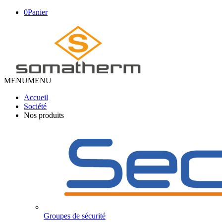
0
Panier
MENU
MENU
Accueil
Société
Nos produits
Groupes de sécurité