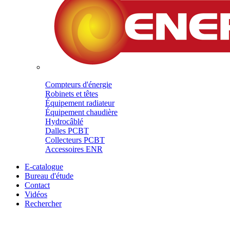
Compteurs d'énergie
Robinets et têtes
Équipement radiateur
Équipement chaudière
Hydrocâblé
Dalles PCBT
Collecteurs PCBT
Accessoires ENR
E-catalogue
Bureau d'étude
Contact
Vidéos
Rechercher