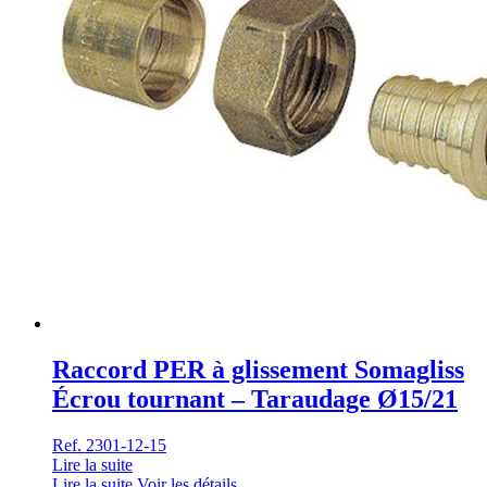
Raccord PER à glissement Somagliss
Écrou tournant – Taraudage Ø15/21
Ref. 2301-12-15
Lire la suite
Lire la suite
Voir les détails