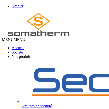
0
Panier
MENU
MENU
Accueil
Société
Nos produits
Groupes de sécurité