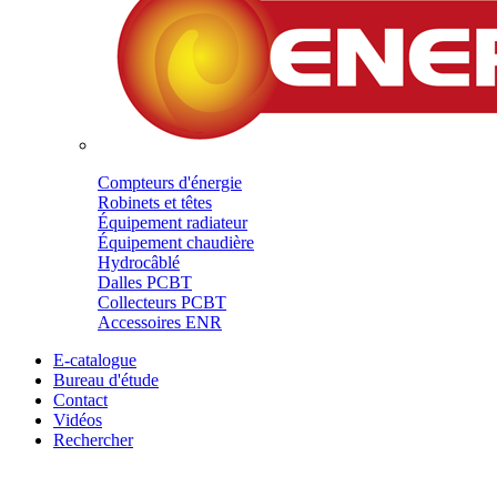
Compteurs d'énergie
Robinets et têtes
Équipement radiateur
Équipement chaudière
Hydrocâblé
Dalles PCBT
Collecteurs PCBT
Accessoires ENR
E-catalogue
Bureau d'étude
Contact
Vidéos
Rechercher