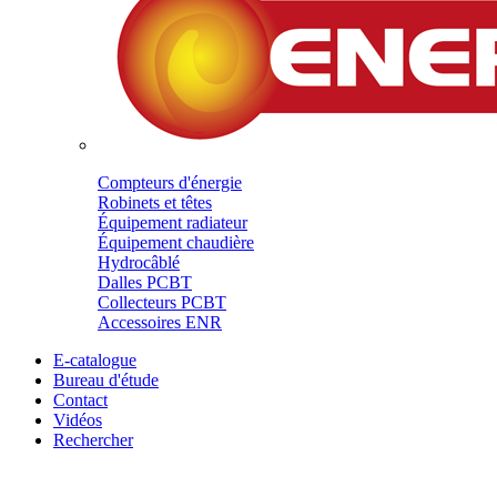
Compteurs d'énergie
Robinets et têtes
Équipement radiateur
Équipement chaudière
Hydrocâblé
Dalles PCBT
Collecteurs PCBT
Accessoires ENR
E-catalogue
Bureau d'étude
Contact
Vidéos
Rechercher