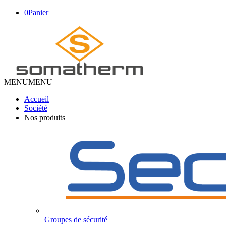
0
Panier
MENU
MENU
Accueil
Société
Nos produits
Groupes de sécurité