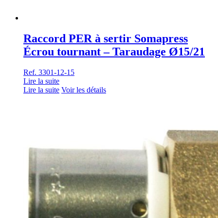
Raccord PER à sertir Somapress
Écrou tournant – Taraudage Ø15/21
Ref. 3301-12-15
Lire la suite
Lire la suite
Voir les détails