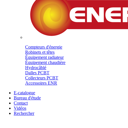
Compteurs d'énergie
Robinets et têtes
Équipement radiateur
Équipement chaudière
Hydrocâblé
Dalles PCBT
Collecteurs PCBT
Accessoires ENR
E-catalogue
Bureau d'étude
Contact
Vidéos
Rechercher