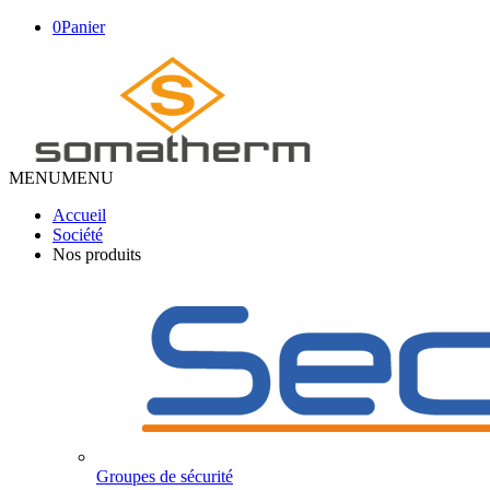
0
Panier
MENU
MENU
Accueil
Société
Nos produits
Groupes de sécurité