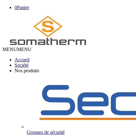
0
Panier
MENU
MENU
Accueil
Société
Nos produits
Groupes de sécurité