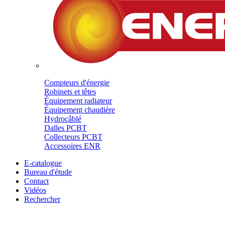
Compteurs d'énergie
Robinets et têtes
Équipement radiateur
Équipement chaudière
Hydrocâblé
Dalles PCBT
Collecteurs PCBT
Accessoires ENR
E-catalogue
Bureau d'étude
Contact
Vidéos
Rechercher