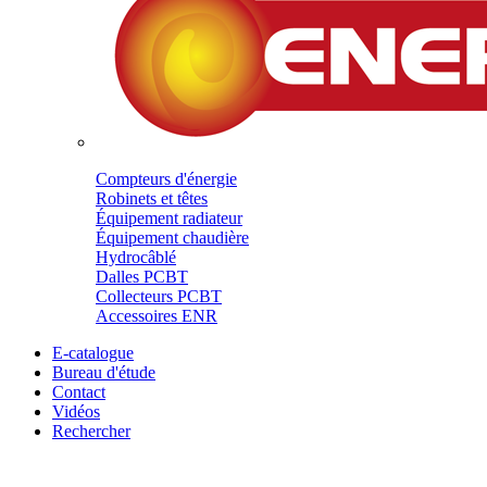
Compteurs d'énergie
Robinets et têtes
Équipement radiateur
Équipement chaudière
Hydrocâblé
Dalles PCBT
Collecteurs PCBT
Accessoires ENR
E-catalogue
Bureau d'étude
Contact
Vidéos
Rechercher