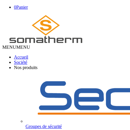
0
Panier
MENU
MENU
Accueil
Société
Nos produits
Groupes de sécurité