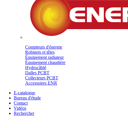
Compteurs d'énergie
Robinets et têtes
Équipement radiateur
Équipement chaudière
Hydrocâblé
Dalles PCBT
Collecteurs PCBT
Accessoires ENR
E-catalogue
Bureau d'étude
Contact
Vidéos
Rechercher