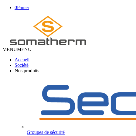
0
Panier
MENU
MENU
Accueil
Société
Nos produits
Groupes de sécurité