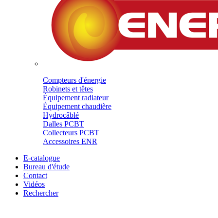
Compteurs d'énergie
Robinets et têtes
Équipement radiateur
Équipement chaudière
Hydrocâblé
Dalles PCBT
Collecteurs PCBT
Accessoires ENR
E-catalogue
Bureau d'étude
Contact
Vidéos
Rechercher