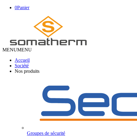
0
Panier
MENU
MENU
Accueil
Société
Nos produits
Groupes de sécurité