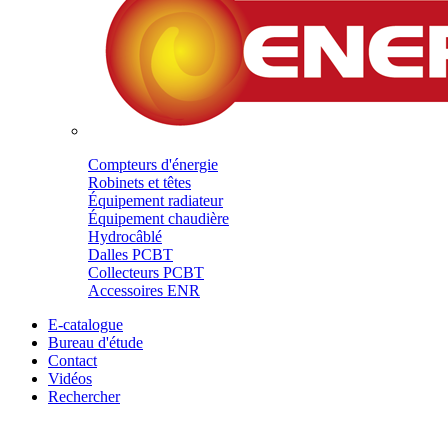
Compteurs d'énergie
Robinets et têtes
Équipement radiateur
Équipement chaudière
Hydrocâblé
Dalles PCBT
Collecteurs PCBT
Accessoires ENR
E-catalogue
Bureau d'étude
Contact
Vidéos
Rechercher