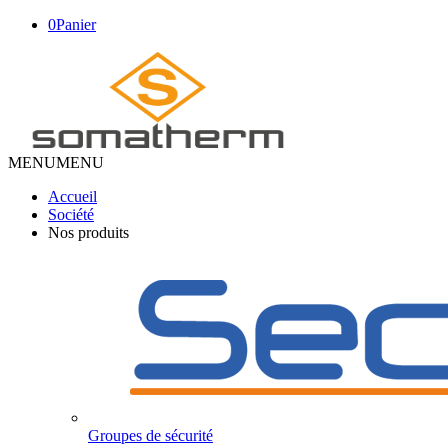
0
Panier
MENU
MENU
Accueil
Société
Nos produits
Groupes de sécurité