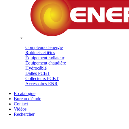
Compteurs d'énergie
Robinets et têtes
Équipement radiateur
Équipement chaudière
Hydrocâblé
Dalles PCBT
Collecteurs PCBT
Accessoires ENR
E-catalogue
Bureau d'étude
Contact
Vidéos
Rechercher