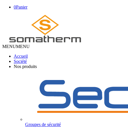
0
Panier
MENU
MENU
Accueil
Société
Nos produits
Groupes de sécurité