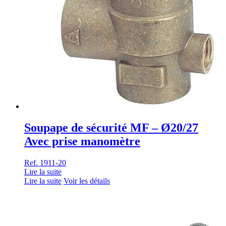
Soupape de sécurité MF – Ø20/27
Avec prise manomètre
Ref. 1911-20
Lire la suite
Lire la suite
Voir les détails