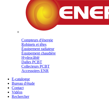
Compteurs d'énergie
Robinets et têtes
Équipement radiateur
Équipement chaudière
Hydrocâblé
Dalles PCBT
Collecteurs PCBT
Accessoires ENR
E-catalogue
Bureau d'étude
Contact
Vidéos
Rechercher