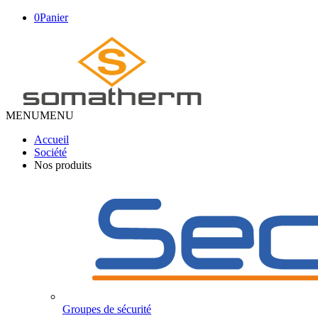
0
Panier
MENU
MENU
Accueil
Société
Nos produits
Groupes de sécurité