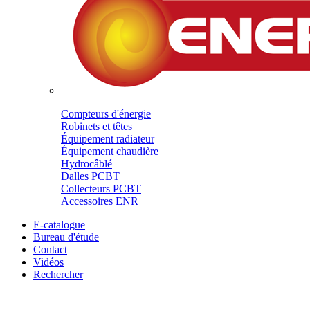
Compteurs d'énergie
Robinets et têtes
Équipement radiateur
Équipement chaudière
Hydrocâblé
Dalles PCBT
Collecteurs PCBT
Accessoires ENR
E-catalogue
Bureau d'étude
Contact
Vidéos
Rechercher