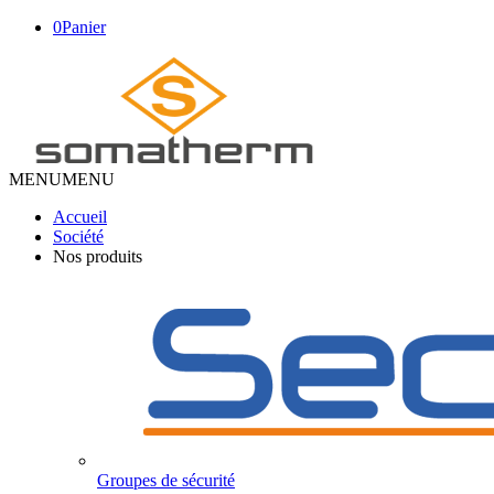
0
Panier
MENU
MENU
Accueil
Société
Nos produits
Groupes de sécurité