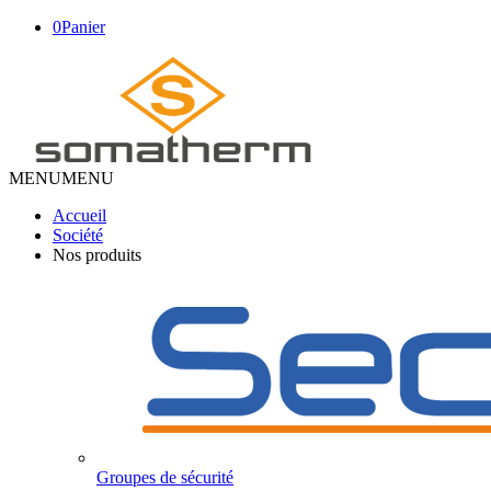
0
Panier
MENU
MENU
Accueil
Société
Nos produits
Groupes de sécurité