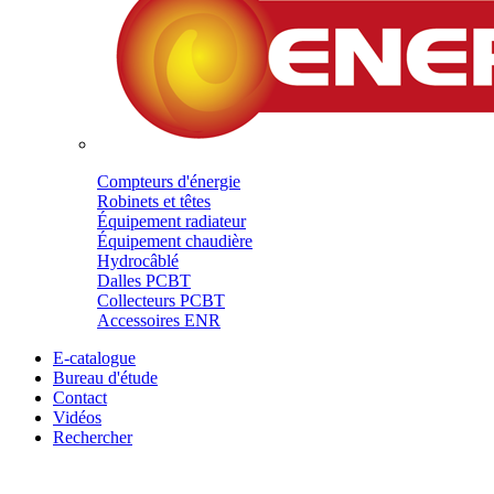
Compteurs d'énergie
Robinets et têtes
Équipement radiateur
Équipement chaudière
Hydrocâblé
Dalles PCBT
Collecteurs PCBT
Accessoires ENR
E-catalogue
Bureau d'étude
Contact
Vidéos
Rechercher