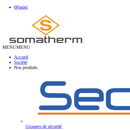
0
Panier
MENU
MENU
Accueil
Société
Nos produits
Groupes de sécurité