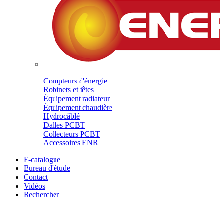
Compteurs d'énergie
Robinets et têtes
Équipement radiateur
Équipement chaudière
Hydrocâblé
Dalles PCBT
Collecteurs PCBT
Accessoires ENR
E-catalogue
Bureau d'étude
Contact
Vidéos
Rechercher