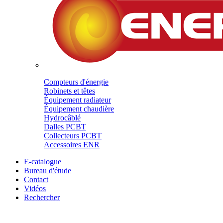
Compteurs d'énergie
Robinets et têtes
Équipement radiateur
Équipement chaudière
Hydrocâblé
Dalles PCBT
Collecteurs PCBT
Accessoires ENR
E-catalogue
Bureau d'étude
Contact
Vidéos
Rechercher