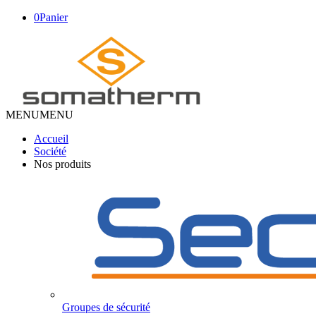
0
Panier
MENU
MENU
Accueil
Société
Nos produits
Groupes de sécurité