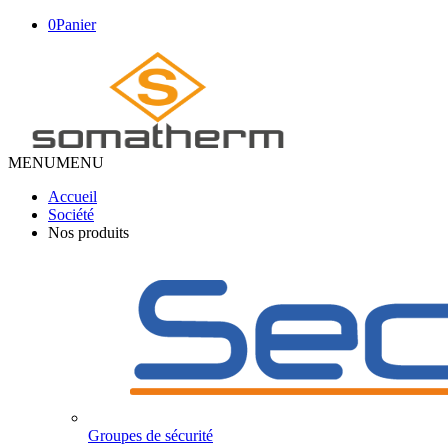
0
Panier
MENU
MENU
Accueil
Société
Nos produits
Groupes de sécurité