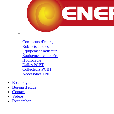
Compteurs d'énergie
Robinets et têtes
Équipement radiateur
Équipement chaudière
Hydrocâblé
Dalles PCBT
Collecteurs PCBT
Accessoires ENR
E-catalogue
Bureau d'étude
Contact
Vidéos
Rechercher