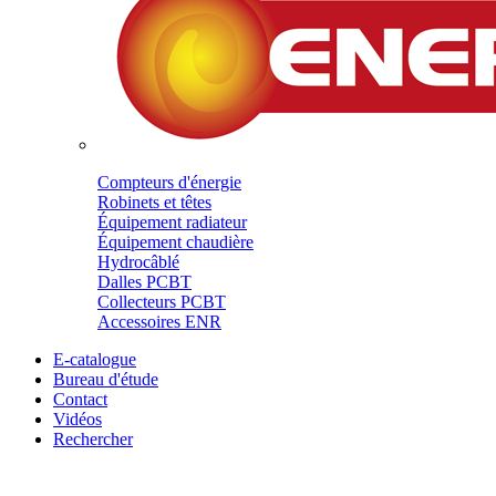
Compteurs d'énergie
Robinets et têtes
Équipement radiateur
Équipement chaudière
Hydrocâblé
Dalles PCBT
Collecteurs PCBT
Accessoires ENR
E-catalogue
Bureau d'étude
Contact
Vidéos
Rechercher