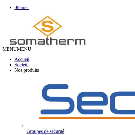
0
Panier
MENU
MENU
Accueil
Société
Nos produits
Groupes de sécurité