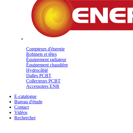
Compteurs d'énergie
Robinets et têtes
Équipement radiateur
Équipement chaudière
Hydrocâblé
Dalles PCBT
Collecteurs PCBT
Accessoires ENR
E-catalogue
Bureau d'étude
Contact
Vidéos
Rechercher