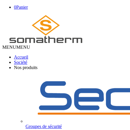
0
Panier
MENU
MENU
Accueil
Société
Nos produits
Groupes de sécurité