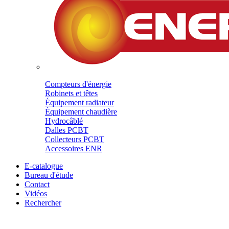
Compteurs d'énergie
Robinets et têtes
Équipement radiateur
Équipement chaudière
Hydrocâblé
Dalles PCBT
Collecteurs PCBT
Accessoires ENR
E-catalogue
Bureau d'étude
Contact
Vidéos
Rechercher