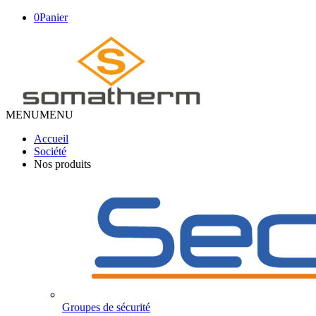
0
Panier
MENU
MENU
Accueil
Société
Nos produits
Groupes de sécurité