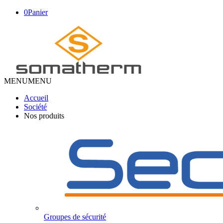
0
Panier
MENU
MENU
Accueil
Société
Nos produits
Groupes de sécurité