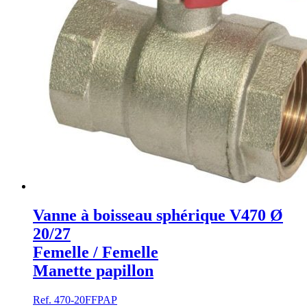
Vanne à boisseau sphérique V470 Ø
20/27
Femelle / Femelle
Manette papillon
Ref. 470-20FFPAP