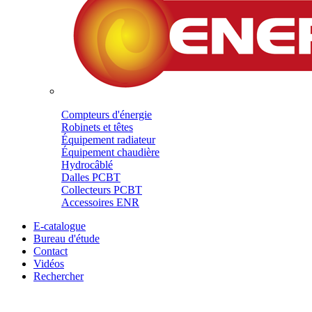
Compteurs d'énergie
Robinets et têtes
Équipement radiateur
Équipement chaudière
Hydrocâblé
Dalles PCBT
Collecteurs PCBT
Accessoires ENR
E-catalogue
Bureau d'étude
Contact
Vidéos
Rechercher