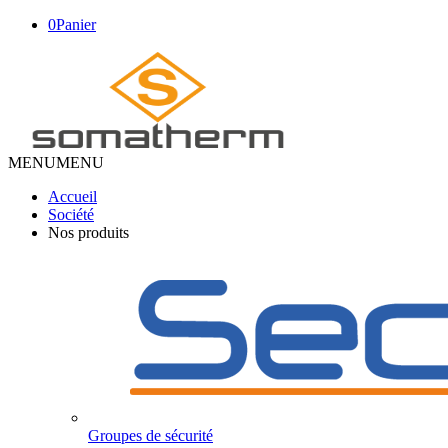
0
Panier
MENU
MENU
Accueil
Société
Nos produits
Groupes de sécurité