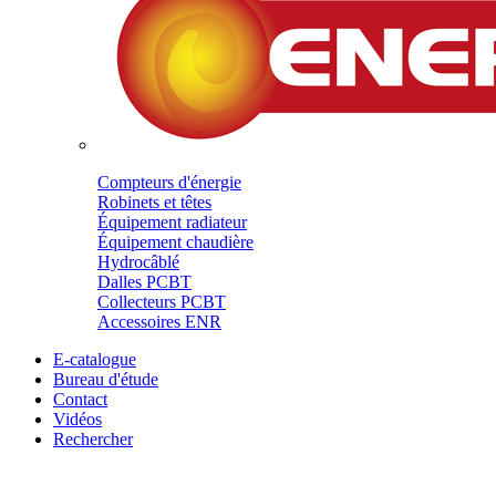
Compteurs d'énergie
Robinets et têtes
Équipement radiateur
Équipement chaudière
Hydrocâblé
Dalles PCBT
Collecteurs PCBT
Accessoires ENR
E-catalogue
Bureau d'étude
Contact
Vidéos
Rechercher