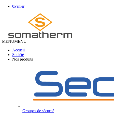
0
Panier
MENU
MENU
Accueil
Société
Nos produits
Groupes de sécurité