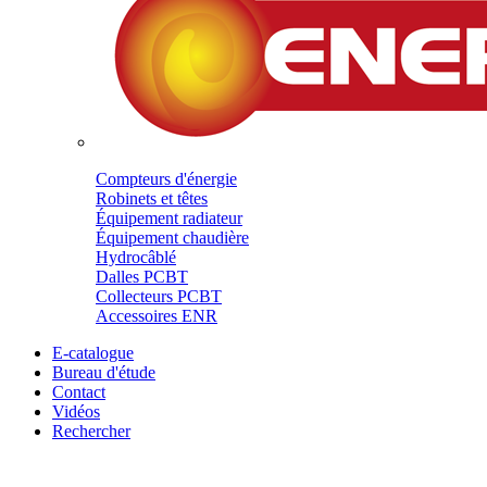
Compteurs d'énergie
Robinets et têtes
Équipement radiateur
Équipement chaudière
Hydrocâblé
Dalles PCBT
Collecteurs PCBT
Accessoires ENR
E-catalogue
Bureau d'étude
Contact
Vidéos
Rechercher