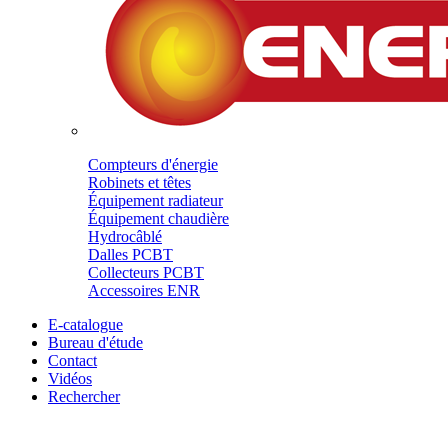
Compteurs d'énergie
Robinets et têtes
Équipement radiateur
Équipement chaudière
Hydrocâblé
Dalles PCBT
Collecteurs PCBT
Accessoires ENR
E-catalogue
Bureau d'étude
Contact
Vidéos
Rechercher