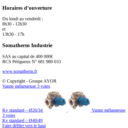
Horaires d’ouverture
Du lundi au vendredi :
8h30 - 12h30
et
13h30 - 17h
Somatherm Industrie
SAS au capital de 400 000€
RCS Périgueux N° 681 980 033
www.somatherm.fr
© Copyright - Groupe AYOR
Vanne mélangeuse 3 voies
Kv standard – Ø26/34
Vanne mélangeuse
3 voies
Kv standard – Ø40/49
Faire défiler vers le haut