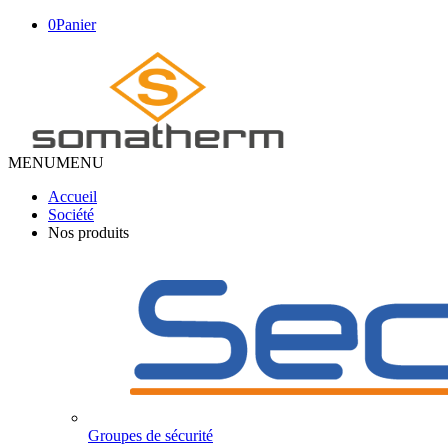
0
Panier
MENU
MENU
Accueil
Société
Nos produits
Groupes de sécurité