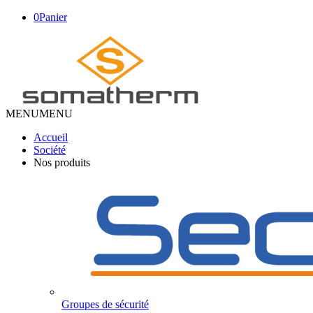
0
Panier
MENU
MENU
Accueil
Société
Nos produits
Groupes de sécurité