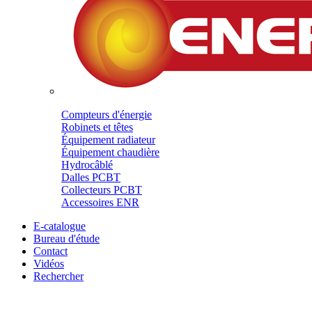
Compteurs d'énergie
Robinets et têtes
Équipement radiateur
Équipement chaudière
Hydrocâblé
Dalles PCBT
Collecteurs PCBT
Accessoires ENR
E-catalogue
Bureau d'étude
Contact
Vidéos
Rechercher