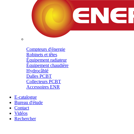
Compteurs d'énergie
Robinets et têtes
Équipement radiateur
Équipement chaudière
Hydrocâblé
Dalles PCBT
Collecteurs PCBT
Accessoires ENR
E-catalogue
Bureau d'étude
Contact
Vidéos
Rechercher