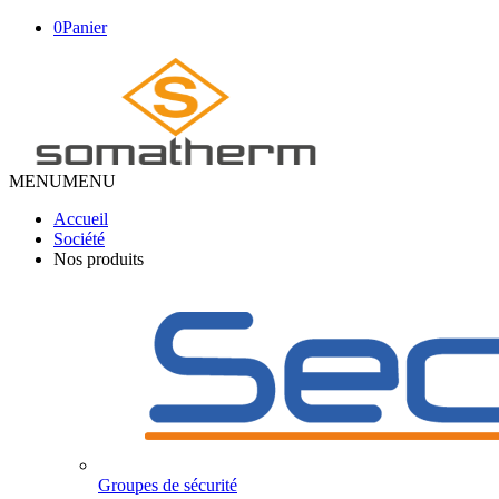
0
Panier
MENU
MENU
Accueil
Société
Nos produits
Groupes de sécurité