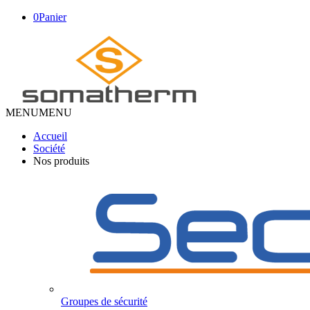
0
Panier
MENU
MENU
Accueil
Société
Nos produits
Groupes de sécurité