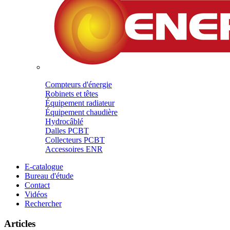
Compteurs d'énergie
Robinets et têtes
Équipement radiateur
Équipement chaudière
Hydrocâblé
Dalles PCBT
Collecteurs PCBT
Accessoires ENR
E-catalogue
Bureau d'étude
Contact
Vidéos
Rechercher
Articles