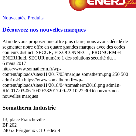
Nouveautés
,
Produits
Découvrez nos nouvelles marques
Afin de vous proposer une offre plus claire, nous avons décidé de
segmenter notre offre en quatre grandes marques avec des codes
couleurs distinct. SECUR, FIXOCONNECT, PRONORM et
ENERJfluid. SECUR numéro 1 des solutions sécurité du…
6 mars 2017
https://www.somatherm.fr/wp-
content/uploads/sites/11/2017/03/marque-somatherm.png
250
500
adm1n-Rh
https://www.somatherm.fr/wp-
content/uploads/sites/11/2018/04/somatherm2018.png
adm1n-
Rh
2017-03-06 10:09:28
2017-09-22 10:22:30
Découvrez nos
nouvelles marques
Somatherm Industrie
13, place Francheville
BP 202
24052 Périgueux CT Cedex 9