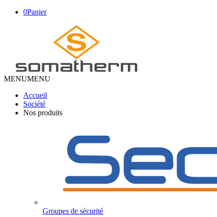
0
Panier
MENU
MENU
Accueil
Société
Nos produits
Groupes de sécurité