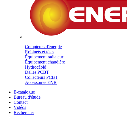
Compteurs d'énergie
Robinets et têtes
Équipement radiateur
Équipement chaudière
Hydrocâblé
Dalles PCBT
Collecteurs PCBT
Accessoires ENR
E-catalogue
Bureau d'étude
Contact
Vidéos
Rechercher