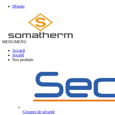
0
Panier
MENU
MENU
Accueil
Société
Nos produits
Groupes de sécurité