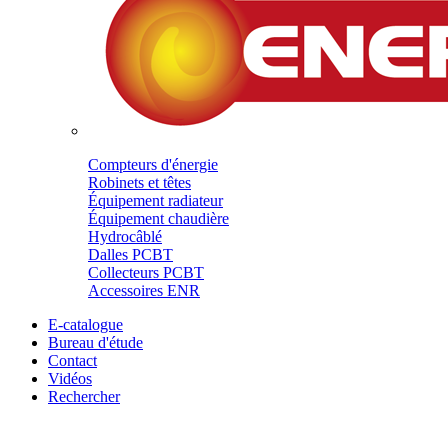
Compteurs d'énergie
Robinets et têtes
Équipement radiateur
Équipement chaudière
Hydrocâblé
Dalles PCBT
Collecteurs PCBT
Accessoires ENR
E-catalogue
Bureau d'étude
Contact
Vidéos
Rechercher