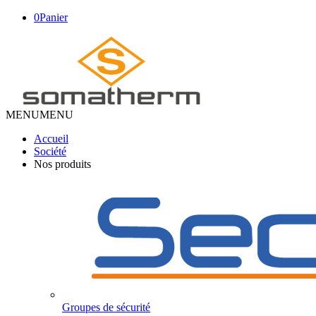
0
Panier
MENU
MENU
Accueil
Société
Nos produits
Groupes de sécurité