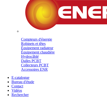
Compteurs d'énergie
Robinets et têtes
Équipement radiateur
Équipement chaudière
Hydrocâblé
Dalles PCBT
Collecteurs PCBT
Accessoires ENR
E-catalogue
Bureau d'étude
Contact
Vidéos
Rechercher